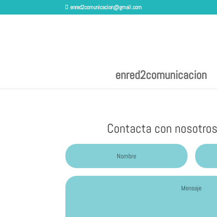
enred2comunicacion@gmail.com
enred2comunicacion
Contacta con nosotros