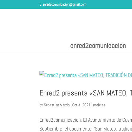
enred2comunicacion@gmail.com
enred2comunicacion
Enred2 presenta «SAN MATEO,
by
Sebastian Martin
|
Oct 4, 2021
|
noticias
Enred2comunicacion, El Ayuntamiento de Cuenc
Septiembre el documental ‘San Mateo, tradició