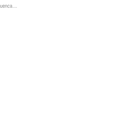
uenca....