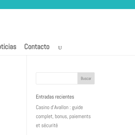
ticias
Contacto
Entradas recientes
Casino d’Avallon : guide
complet, bonus, paiements
et sécurité